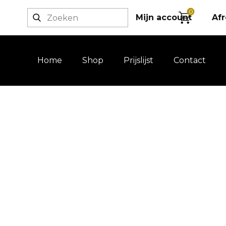
0
Login / registratie
Mijn account
Af
Home
Shop
Prijslijst
Contact