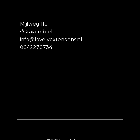
Mijlweg 11d
s’Gravendeel
info@lovelyextensions.nl
06-12270734