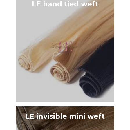
LE hand tied weft
LE invisible mini weft