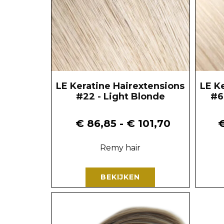
LE Keratine Hairextensions
LE K
#22 - Light Blonde
#6
€
86,85
-
€
101,70
Remy hair
BEKIJKEN