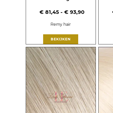
€
81,45
-
€
93,90
Remy hair
BEKIJKEN