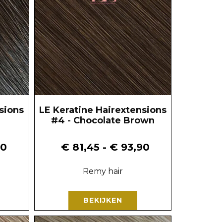
sions
LE Keratine Hairextensions
#4 - Chocolate Brown
90
€
81,45
-
€
93,90
Remy hair
BEKIJKEN