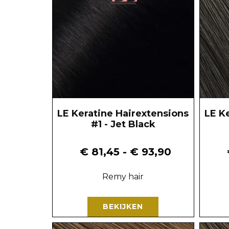
LE Keratine Hairextensions
LE K
#1 - Jet Black
€
81,45
-
€
93,90
Remy hair
BEKIJKEN