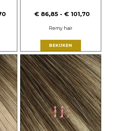
70
€
86,85
-
€
101,70
Remy hair
BEKIJKEN