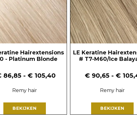
eratine Hairextensions
LE Keratine Hairexten
0 - Platinum Blonde
# T7-M60/Ice Balay
€
86,85
-
€
105,40
€
90,65
-
€
105,
Remy hair
Remy hair
BEKIJKEN
BEKIJKEN