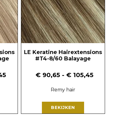
sions
LE Keratine Hairextensions
age
#T4-8/60 Balayage
45
€
90,65
-
€
105,45
Remy hair
BEKIJKEN