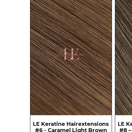
LE Keratine Hairextensions
LE K
#6 - Caramel Light Brown
#8 –