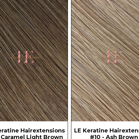
eratine Hairextensions
LE Keratine Hairexten
 Caramel Light Brown
#10 - Ash Brown