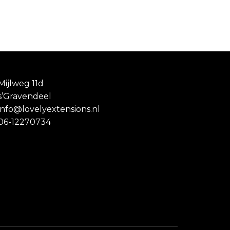
Mijlweg 11d
s’Gravendeel
info@lovelyextensions.nl
06-12270734