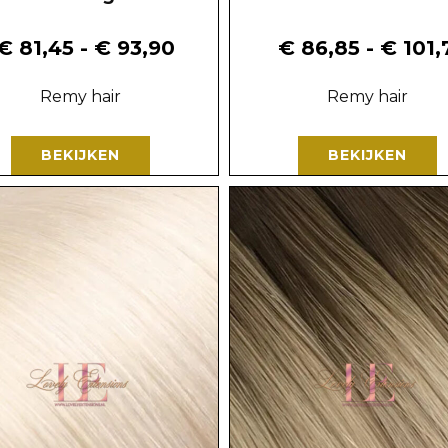
€
81,45
-
€
93,90
€
86,85
-
€
101,
Remy hair
Remy hair
BEKIJKEN
BEKIJKEN