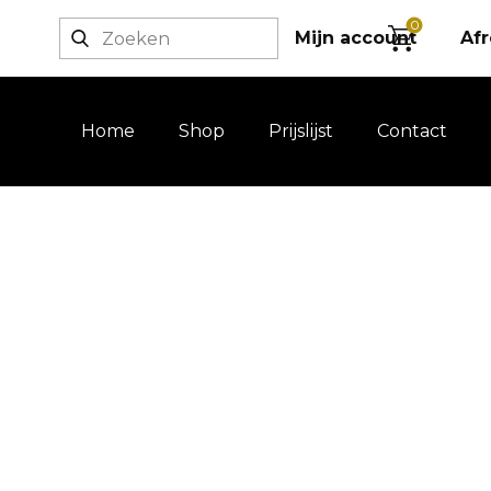
0
Login / registratie
Mijn account
Af
Home
Shop
Prijslijst
Contact