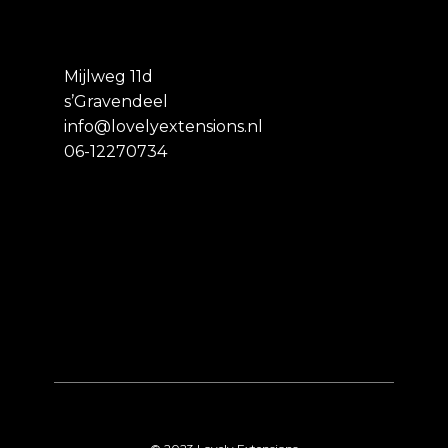
Mijlweg 11d
s’Gravendeel
info@lovelyextensions.nl
06-12270734