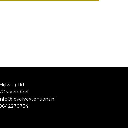
Mijlweg 11d
s’Gravendeel
info@lovelyextensions.nl
06-12270734