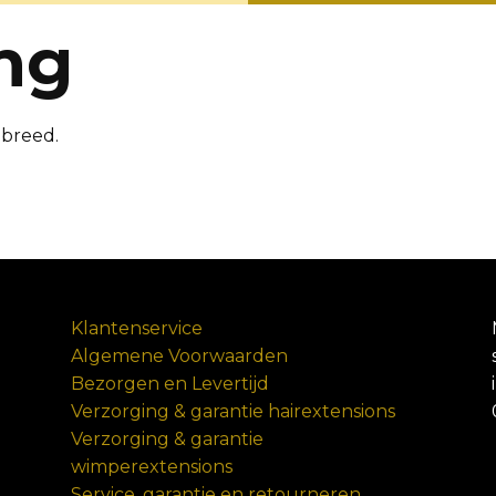
ing
 breed.
Klantenservice
Algemene Voorwaarden
Bezorgen en Levertijd
Verzorging & garantie hairextensions
Verzorging & garantie
wimperextensions
Service, garantie en retourneren