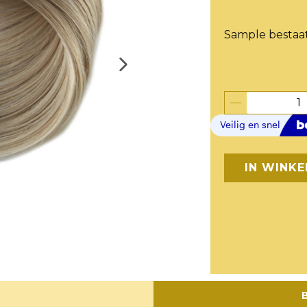
Sample bestaat
IN WINK
B