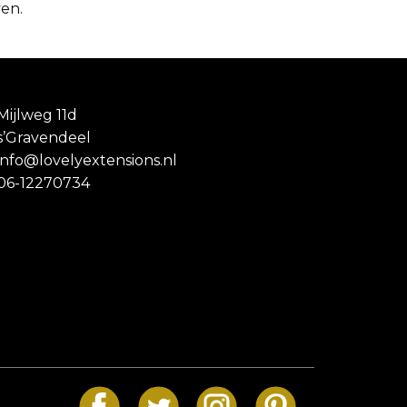
ven.
Mijlweg 11d
s’Gravendeel
info@lovelyextensions.nl
06-12270734