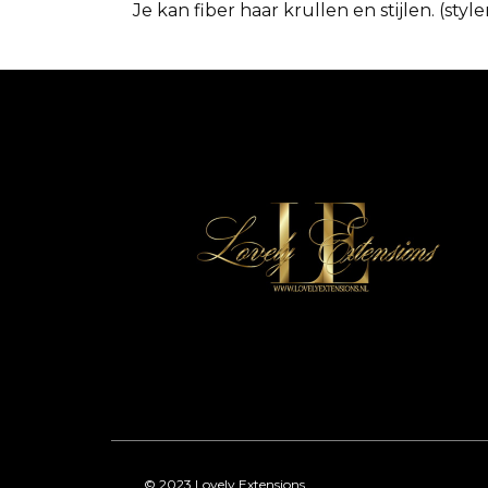
Je kan fiber haar krullen en stijlen. (sty
© 2023 Lovely Extensions