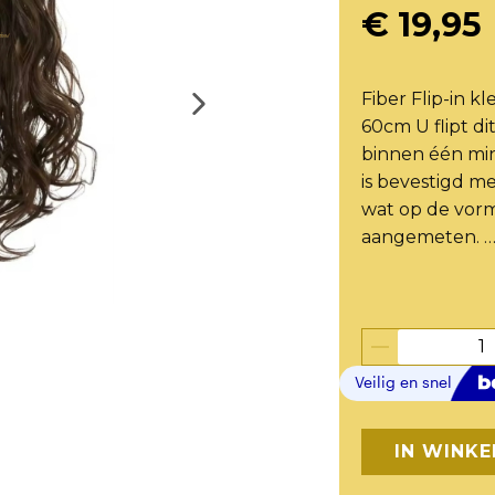
€
19,95
Fiber Flip-in 
60cm U flipt d
binnen één min
is bevestigd m
wat op de vor
aangemeten. 
IN WINK