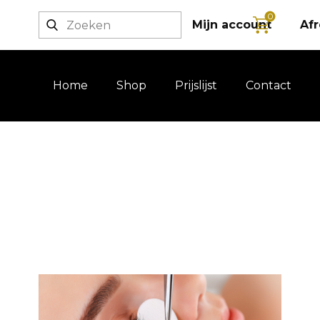
0
Login / registratie
Mijn account
Af
Home
Shop
Prijslijst
Contact