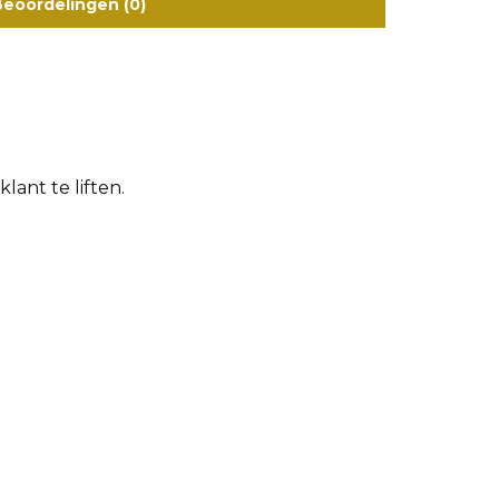
eoordelingen (0)
lant te liften.