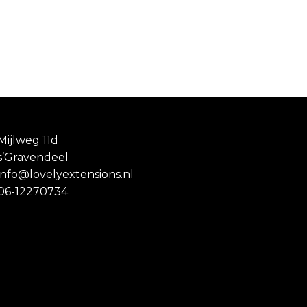
Mijlweg 11d
s’Gravendeel
info@lovelyextensions.nl
06-12270734