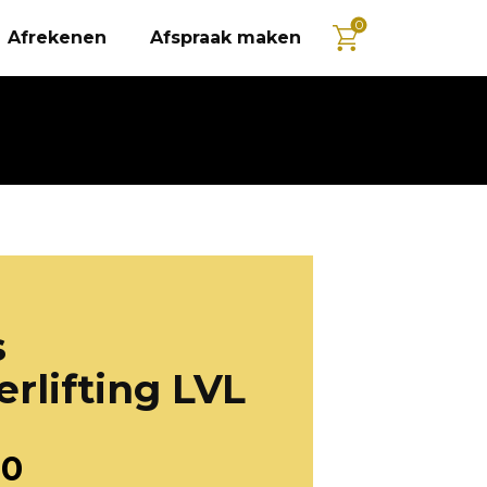
0
Afrekenen
Afspraak maken
s
rlifting LVL
00