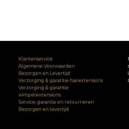
Klantenservice
Algemene Voorwaarden
Bezorgen en Levertijd
Verzorging & garantie hairextensions
Verzorging & garantie
wimperextensions
Service, garantie en retourneren
Bezorgen en levertijd