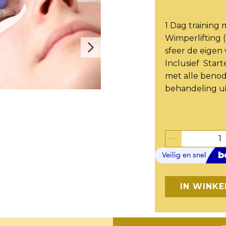
1 Dag training 
Wimperlifting (
sfeer de eigen 
Inclusief Start
met alle benod
behandeling ui
IN WINK