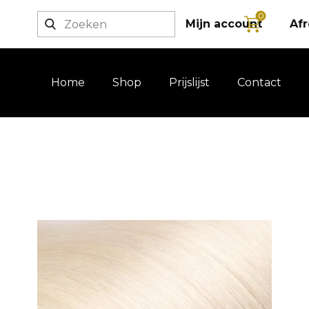
0
Login / registratie
Mijn account
Af
Home
Shop
Prijslijst
Contact