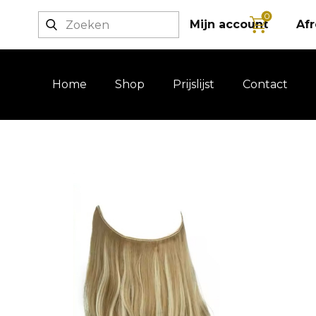
0
Login / registratie
Mijn account
Af
Home
Shop
Prijslijst
Contact