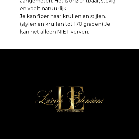
aangemeten. Het is onzichtbaar, stevig
en voelt natuurlijk.
Je kan fiber haar krullen en stijlen.
(stylen en krullen tot 170 graden) Je
kan het alleen NIET verven.