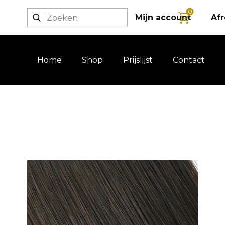
0
Login / registratie
Mijn account
Af
Home
Shop
Prijslijst
Contact