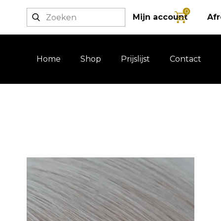
0
Login / registratie
Mijn account
Af
Home
Shop
Prijslijst
Contact