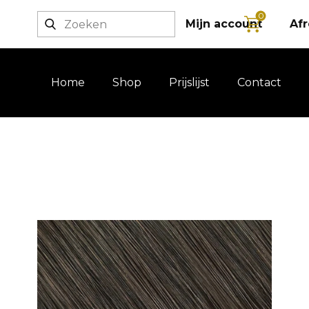
0
Login / registratie
Mijn account
Af
Home
Shop
Prijslijst
Contact