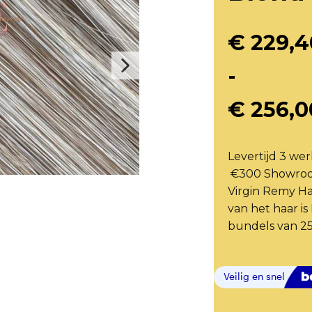
€
229,4
-
€
256,0
Levertijd 3 we
€300 Showroom 
Virgin Remy Ha
van het haar is
bundels van 25