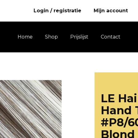
Login / registratie
Mijn account
Home
Shop
Prijslijst
Contact
LE Hai
Hand 
#P8/6
Blond