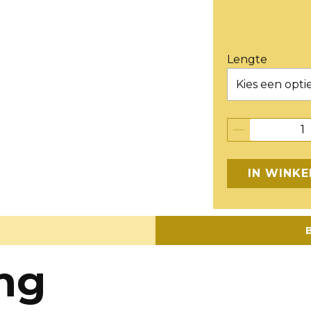
Lengte
IN WINK
B
ing