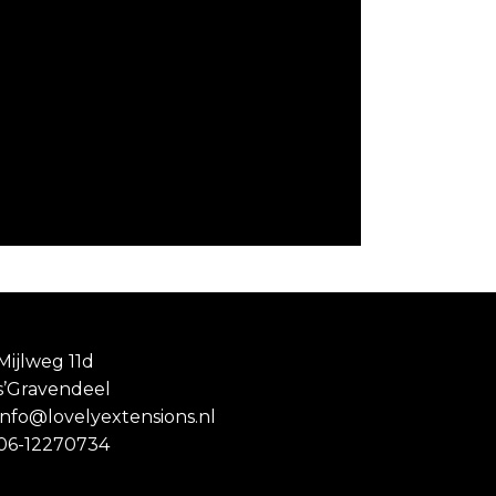
Mijlweg 11d
s’Gravendeel
info@lovelyextensions.nl
06-12270734