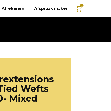
0
Afrekenen
Afspraak maken
rextensions
Tied Wefts
0- Mixed