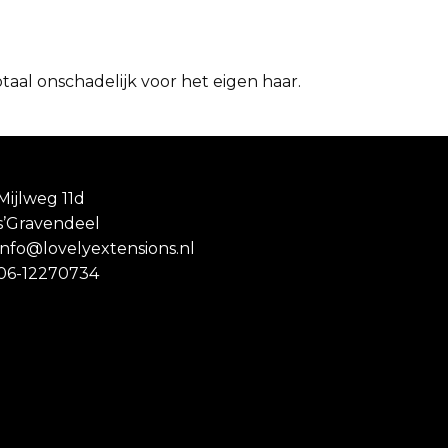
aal onschadelijk voor het eigen haar.
Mijlweg 11d
s’Gravendeel
info@lovelyextensions.nl
06-12270734