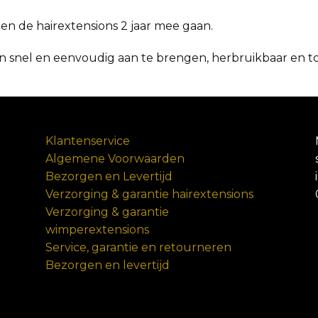
nen de hairextensions 2 jaar mee gaan.
n snel en eenvoudig aan te brengen, herbruikbaar en tot
Klantenservice
Algemene Voorwaarden
Bezorgen en Levertijd
Verzorging & garantie hairextensions
Verzorging & garantie
wimperextensions
Service, garantie en retourneren
Bezorgen en levertijd