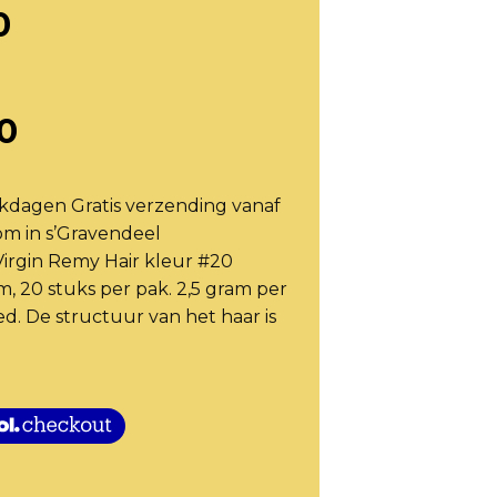
0
0
rkdagen Gratis verzending vanaf
 in s’Gravendeel
 Virgin Remy Hair kleur #20
m, 20 stuks per pak. 2,5 gram per
d. De structuur van het haar is