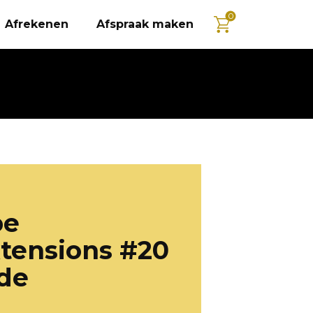
0
Afrekenen
Afspraak maken
pe
tensions #20
nde