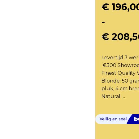
€
196,0
-
€
208,5
Levertijd 3 we
€300 Showroom
Finest Quality
Blonde. 50 gra
pluk, 4 cm bree
Natural …