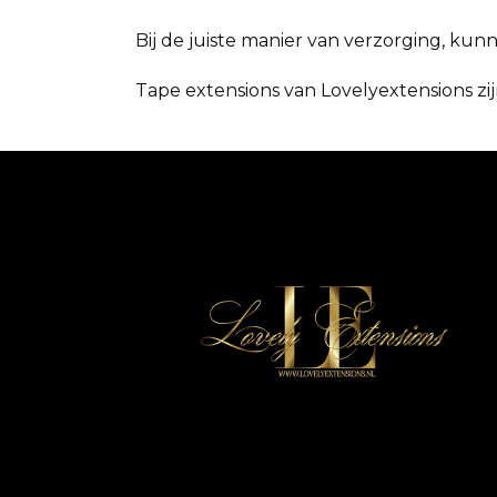
Bij de juiste manier van verzorging, kun
Tape extensions van Lovelyextensions zij