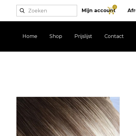
0
Login / registratie
Mijn account
Af
Home
Shop
Prijslijst
Contact