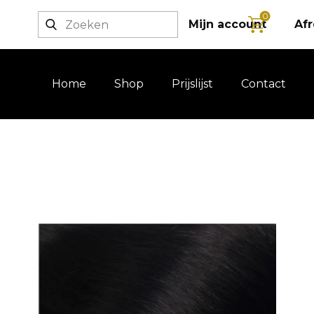
0
Login / registratie
Mijn account
Af
Home
Shop
Prijslijst
Contact