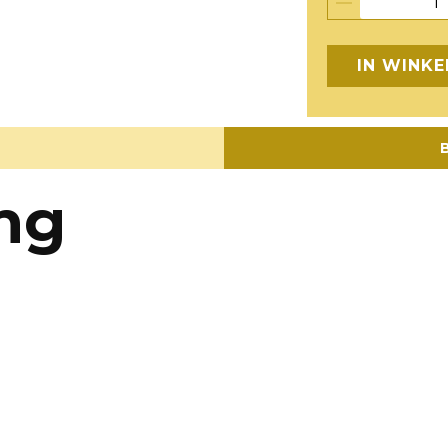
IN WINK
B
ing