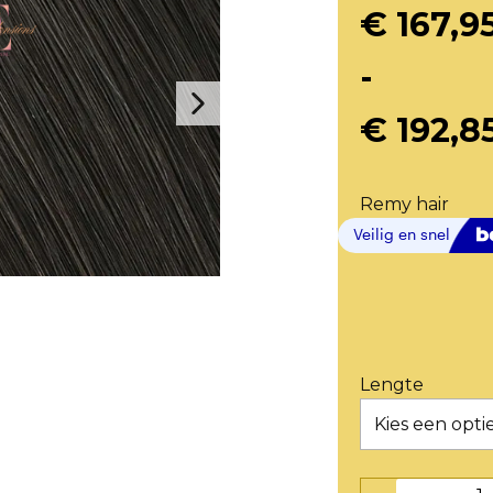
€
167,9
-
€
192,8
Remy hair
Lengte