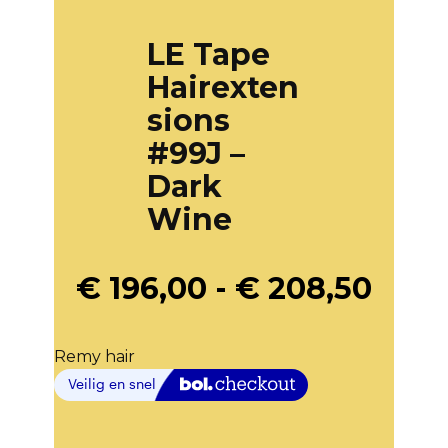
LE Tape
Hairexten
sions
#99J –
Dark
Wine
€
196,00
-
€
208,50
Remy hair